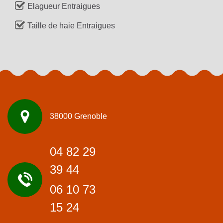
Elagueur Entraigues
Taille de haie Entraigues
38000 Grenoble
04 82 29
39 44
06 10 73
15 24