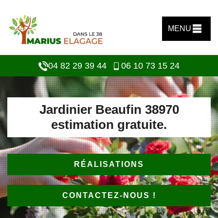
MENU
04 82 29 39 44
06 10 73 15 24
Jardinier Beaufin 38970
estimation gratuite.
RÉALISATIONS
CONTACTEZ-NOUS !