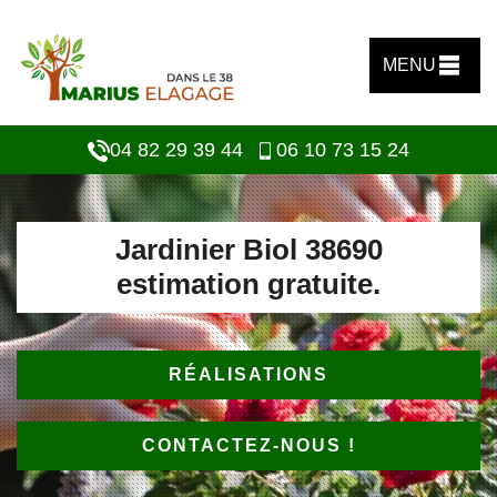
MENU
04 82 29 39 44
06 10 73 15 24
Jardinier Biol 38690
estimation gratuite.
RÉALISATIONS
CONTACTEZ-NOUS !