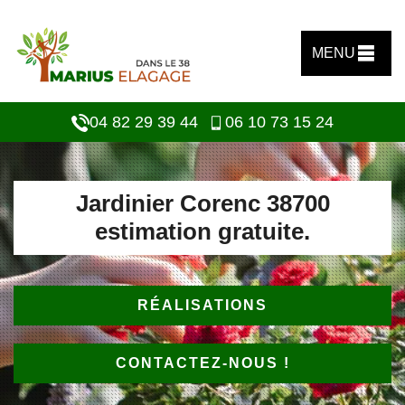
MENU
04 82 29 39 44
06 10 73 15 24
Jardinier Corenc 38700
estimation gratuite.
RÉALISATIONS
CONTACTEZ-NOUS !