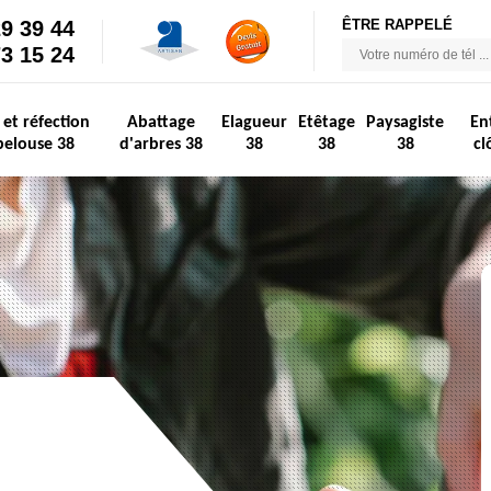
29 39 44
ÊTRE RAPPELÉ
73 15 24
 et réfection
Abattage
Elagueur
Etêtage
Paysagiste
En
pelouse 38
d'arbres 38
38
38
38
cl