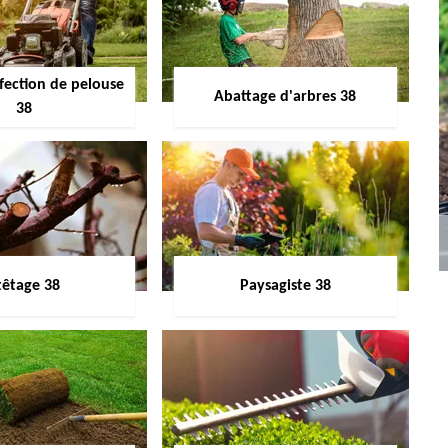
fection de pelouse
Abattage d'arbres 38
38
têtage 38
Paysagiste 38