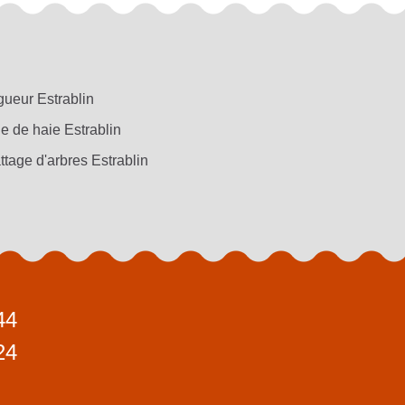
gueur Estrablin
le de haie Estrablin
ttage d'arbres Estrablin
44
24