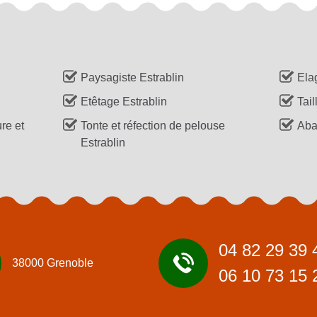
Paysagiste Estrablin
Ela
Etêtage Estrablin
Tail
re et
Tonte et réfection de pelouse
Aba
Estrablin
04 82 29 39 
38000 Grenoble
06 10 73 15 