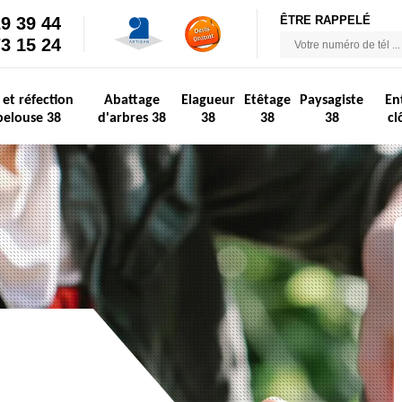
29 39 44
ÊTRE RAPPELÉ
73 15 24
 et réfection
Abattage
Elagueur
Etêtage
Paysagiste
En
pelouse 38
d'arbres 38
38
38
38
cl