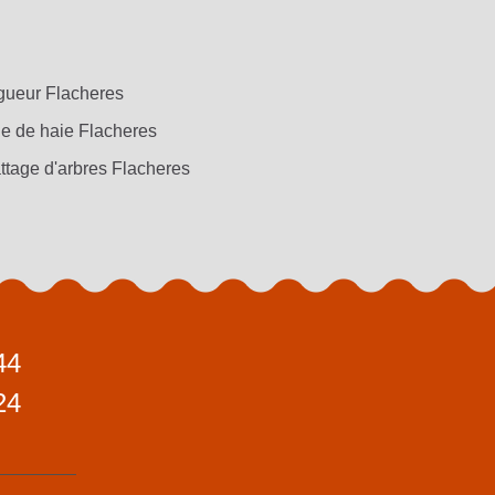
gueur Flacheres
le de haie Flacheres
ttage d'arbres Flacheres
44
24