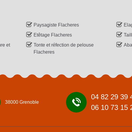
Paysagiste Flacheres
Ela
Etêtage Flacheres
Tail
re et
Tonte et réfection de pelouse
Aba
Flacheres
04 82 29 39 
38000 Grenoble
06 10 73 15 