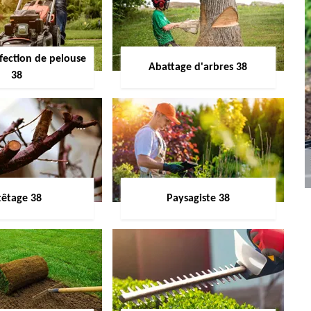
fection de pelouse
Abattage d'arbres 38
38
têtage 38
Paysagiste 38