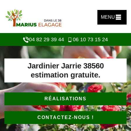
MENU
04 82 29 39 44
06 10 73 15 24
Jardinier Jarrie 38560
estimation gratuite.
RÉALISATIONS
CONTACTEZ-NOUS !