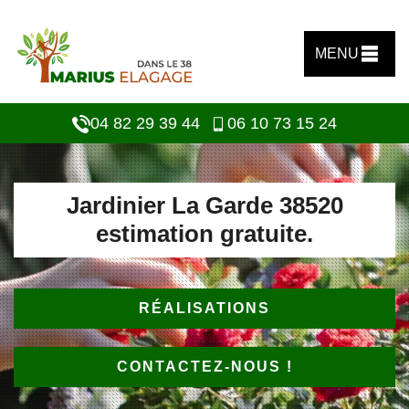
MENU
04 82 29 39 44
06 10 73 15 24
Jardinier La Garde 38520
estimation gratuite.
RÉALISATIONS
CONTACTEZ-NOUS !