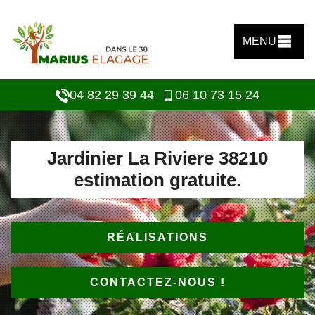
MENU
04 82 29 39 44
06 10 73 15 24
Jardinier La Riviere 38210
estimation gratuite.
RÉALISATIONS
CONTACTEZ-NOUS !