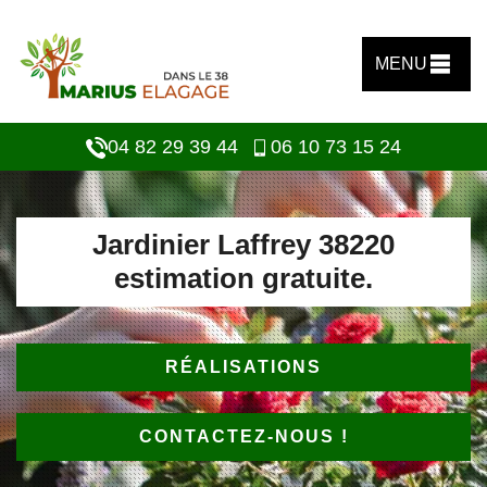
MENU
04 82 29 39 44
06 10 73 15 24
Jardinier Laffrey 38220
estimation gratuite.
RÉALISATIONS
CONTACTEZ-NOUS !