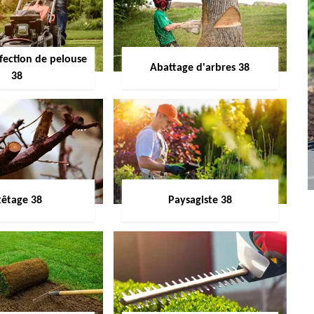
fection de pelouse
Abattage d'arbres 38
38
têtage 38
Paysagiste 38