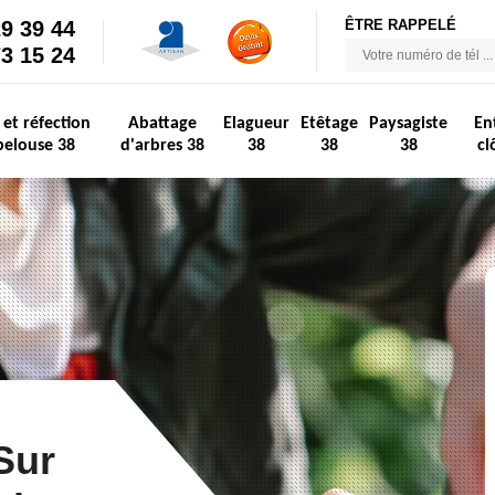
29 39 44
ÊTRE RAPPELÉ
73 15 24
 et réfection
Abattage
Elagueur
Etêtage
Paysagiste
En
pelouse 38
d'arbres 38
38
38
38
cl
Sur