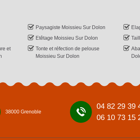
Paysagiste Moissieu Sur Dolon
Ela
Etêtage Moissieu Sur Dolon
Tai
re et
Tonte et réfection de pelouse
Aba
n
Moissieu Sur Dolon
Dol
04 82 29 39 
38000 Grenoble
06 10 73 15 