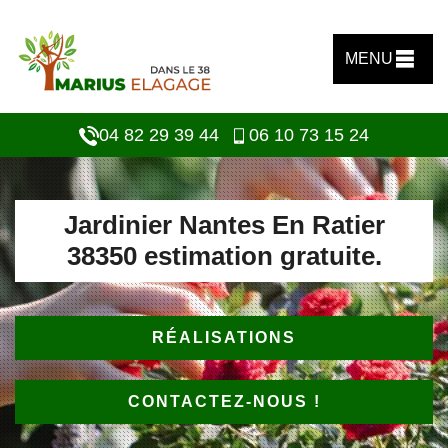
MENU
04 82 29 39 44
06 10 73 15 24
Jardinier Nantes En Ratier
38350 estimation gratuite.
RÉALISATIONS
CONTACTEZ-NOUS !