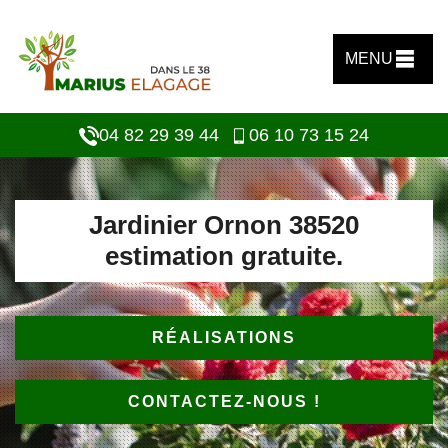
MENU
04 82 29 39 44
06 10 73 15 24
Jardinier Ornon 38520
estimation gratuite.
RÉALISATIONS
CONTACTEZ-NOUS !