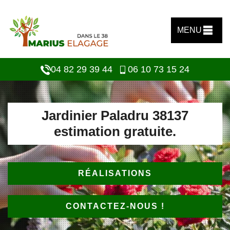
MENU
04 82 29 39 44
06 10 73 15 24
Jardinier Paladru 38137
estimation gratuite.
RÉALISATIONS
CONTACTEZ-NOUS !