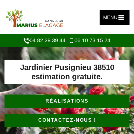
MENU
04 82 29 39 44
06 10 73 15 24
Jardinier Pusignieu 38510
estimation gratuite.
RÉALISATIONS
CONTACTEZ-NOUS !