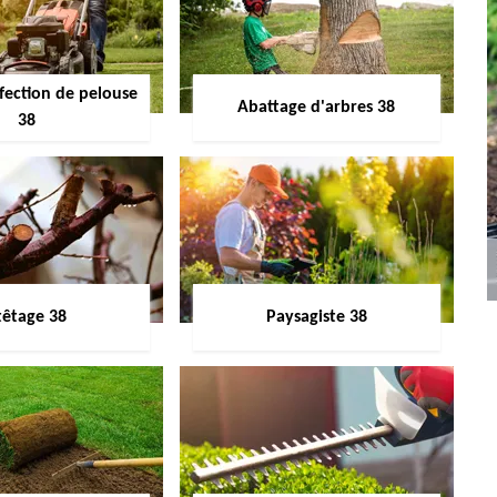
fection de pelouse
Abattage d'arbres 38
38
têtage 38
Paysagiste 38