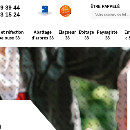
29 39 44
ÊTRE RAPPELÉ
73 15 24
 et réfection
Abattage
Elagueur
Etêtage
Paysagiste
En
pelouse 38
d'arbres 38
38
38
38
cl
0