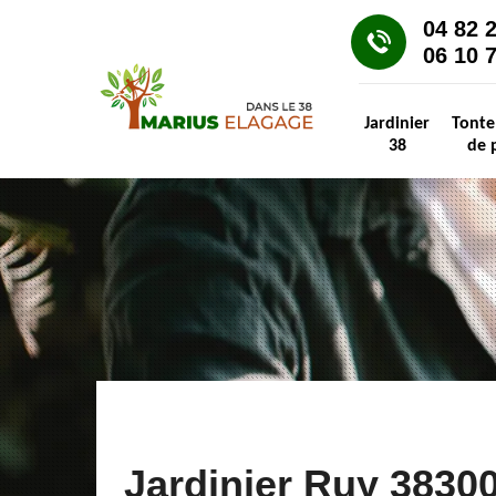
04 82 
06 10 
Jardinier
Tonte
38
de 
Jardinier Ruy 3830