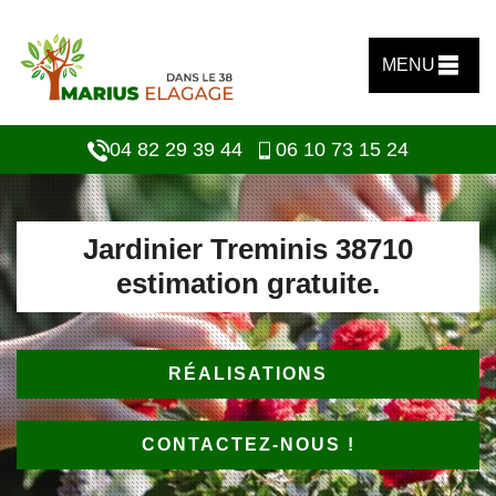
MENU
04 82 29 39 44
06 10 73 15 24
Jardinier Treminis 38710
estimation gratuite.
RÉALISATIONS
CONTACTEZ-NOUS !