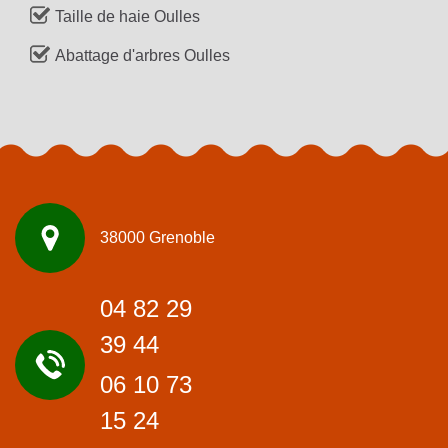
Taille de haie Oulles
Abattage d'arbres Oulles
38000 Grenoble
04 82 29
39 44
06 10 73
15 24