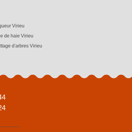
gueur Virieu
le de haie Virieu
ttage d'arbres Virieu
44
24