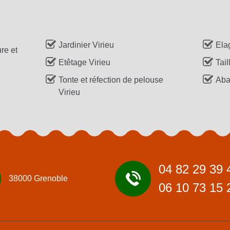
Jardinier Virieu
Ela
re et
Etêtage Virieu
Tail
Tonte et réfection de pelouse
Aba
Virieu
04 82 29 39 
38000 Grenoble
06 10 73 15 