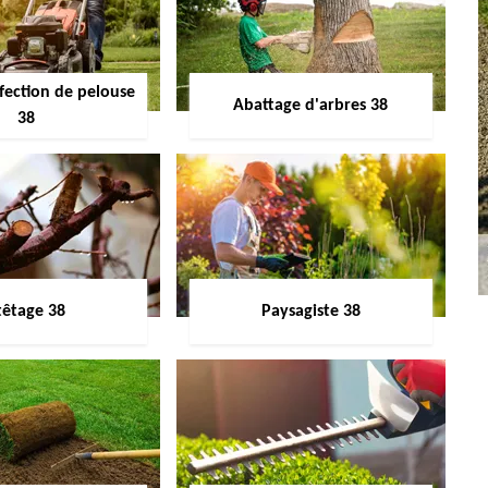
fection de pelouse
Abattage d'arbres 38
38
têtage 38
Paysagiste 38