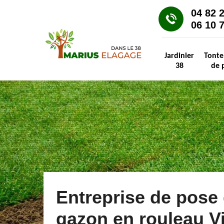
04 82 
06 10 
Jardinier
Tonte
38
de 
Entreprise de pose
gazon en rouleau Vi