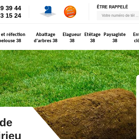
29 39 44
ÊTRE RAPPELÉ
73 15 24
 et réfection
Abattage
Elagueur
Etêtage
Paysagiste
En
pelouse 38
d'arbres 38
38
38
38
cl
 de
rieu