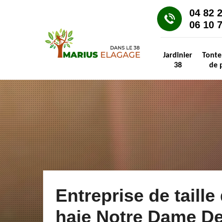
04 82 
06 10 
Jardinier
Tonte
38
de 
Entreprise de taille
haie Notre Dame De