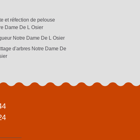
e et réfection de pelouse
re Dame De L Osier
gueur Notre Dame De L Osier
ttage d'arbres Notre Dame De
sier
44
24