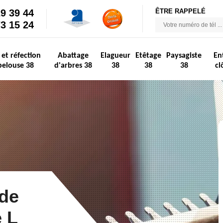
29 39 44
ÊTRE RAPPELÉ
73 15 24
 et réfection
Abattage
Elagueur
Etêtage
Paysagiste
En
pelouse 38
d'arbres 38
38
38
38
cl
 de
 L