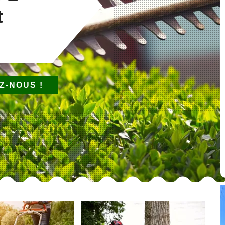
t
Z-NOUS !