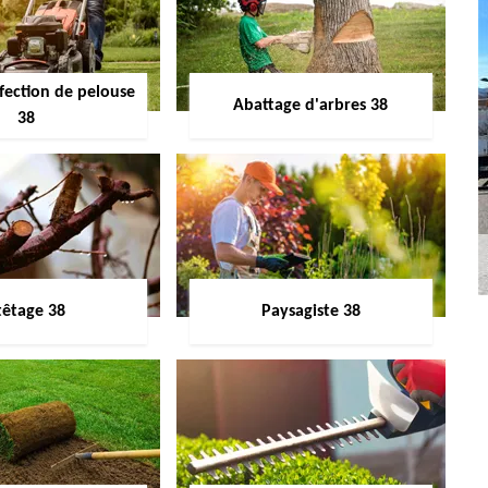
fection de pelouse
Abattage d'arbres 38
38
têtage 38
Paysagiste 38