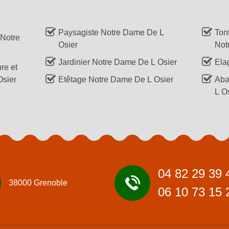
Paysagiste Notre Dame De L
Tont
 Notre
Osier
Not
Jardinier Notre Dame De L Osier
Ela
re et
Osier
Etêtage Notre Dame De L Osier
Aba
L O
04 82 29 39 
38000 Grenoble
06 10 73 15 