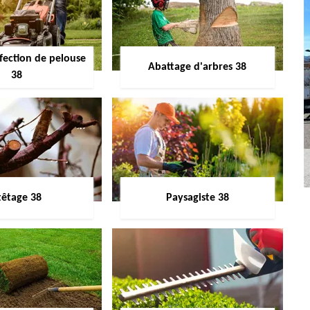
fection de pelouse
Abattage d'arbres 38
38
têtage 38
Paysagiste 38