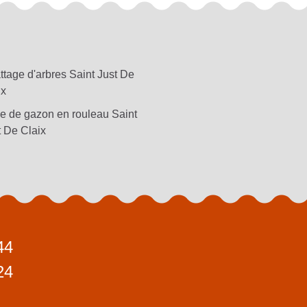
ttage d'arbres Saint Just De
ix
e de gazon en rouleau Saint
t De Claix
44
24