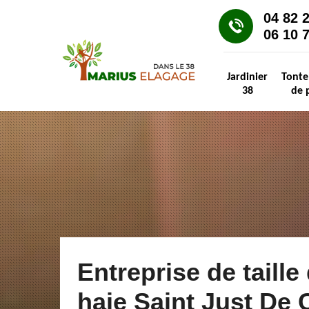
04 82 
06 10 
Jardinier
Tonte
38
de 
Entreprise de taille
haie Saint Just De 