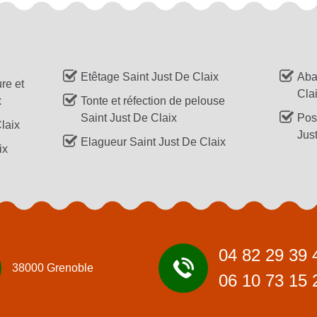
Etêtage Saint Just De Claix
Aba
re et
Cla
x
Tonte et réfection de pelouse
Saint Just De Claix
Pos
laix
Jus
Elagueur Saint Just De Claix
ix
04 82 29 39 
38000 Grenoble
06 10 73 15 