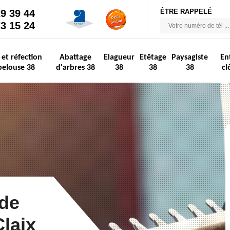
29 39 44
ÊTRE RAPPELÉ
73 15 24
 et réfection
Abattage
Elagueur
Etêtage
Paysagiste
En
pelouse 38
d'arbres 38
38
38
38
cl
 de
Claix